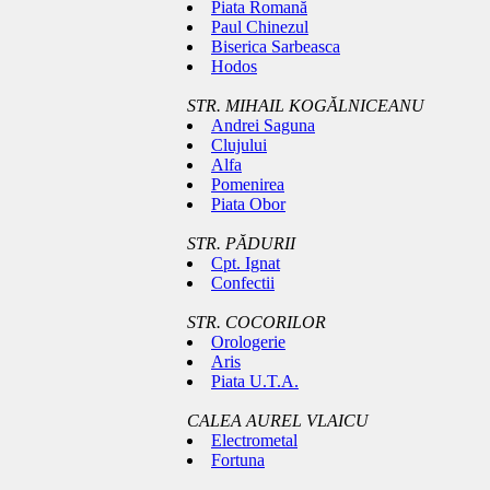
Piata Romană
Paul Chinezul
Biserica Sarbeasca
Hodos
STR. MIHAIL KOGĂLNICEANU
Andrei Saguna
Clujului
Alfa
Pomenirea
Piata Obor
STR. PĂDURII
Cpt. Ignat
Confectii
STR. COCORILOR
Orologerie
Aris
Piata U.T.A.
CALEA AUREL VLAICU
Electrometal
Fortuna