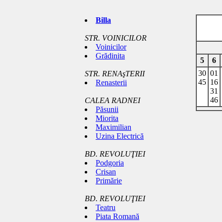
Billa
STR. VOINICILOR
Voinicilor
Grădinita
5
6
30
01
STR. RENAşTERII
45
16
Renasterii
31
46
CALEA RADNEI
Păsunii
Miorita
Maximilian
Uzina Electrică
BD. REVOLUŢIEI
Podgoria
Crisan
Primărie
BD. REVOLUŢIEI
Teatru
Piata Romană