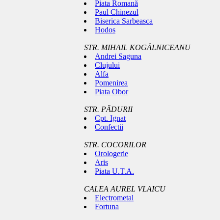
Piata Romană
Paul Chinezul
Biserica Sarbeasca
Hodos
STR. MIHAIL KOGĂLNICEANU
Andrei Saguna
Clujului
Alfa
Pomenirea
Piata Obor
STR. PĂDURII
Cpt. Ignat
Confectii
STR. COCORILOR
Orologerie
Aris
Piata U.T.A.
CALEA AUREL VLAICU
Electrometal
Fortuna