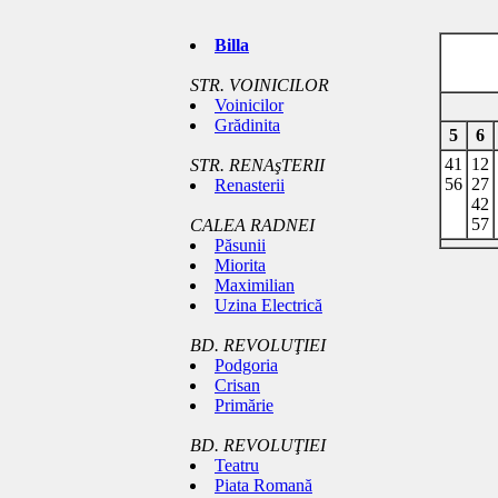
Billa
STR. VOINICILOR
Voinicilor
Grădinita
5
6
41
12
STR. RENAşTERII
56
27
Renasterii
42
57
CALEA RADNEI
Păsunii
Miorita
Maximilian
Uzina Electrică
BD. REVOLUŢIEI
Podgoria
Crisan
Primărie
BD. REVOLUŢIEI
Teatru
Piata Romană