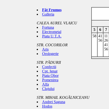
Făt Frumos
Galleria
CALEA AUREL VLAICU
Fortuna
5
6
7
Electrometal
58
41
11
Piata U.T.A.
56
26
41
STR. COCORILOR
56
Aris
Orologerie
STR. PĂDURII
Confectii
Cpt. Ignat
Piata Obor
Pomenirea
Alfa
Clujului
STR. MIHAIL KOGĂLNICEANU
Andrei Saguna
Hodos