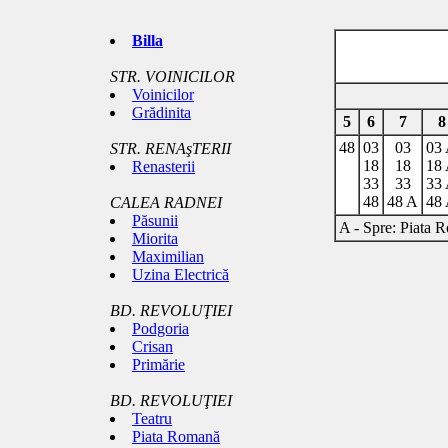
Billa
STR. VOINICILOR
Voinicilor
Grădinita
5
6
7
8
48
03
03
03
STR. RENAşTERII
18
18
18
Renasterii
33
33
33
48
48 A
48
CALEA RADNEI
Păsunii
A - Spre: Piata 
Miorita
Maximilian
Uzina Electrică
BD. REVOLUŢIEI
Podgoria
Crisan
Primărie
BD. REVOLUŢIEI
Teatru
Piata Romană