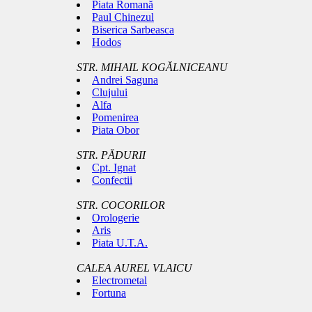
Piata Romană
Paul Chinezul
Biserica Sarbeasca
Hodos
STR. MIHAIL KOGĂLNICEANU
Andrei Saguna
Clujului
Alfa
Pomenirea
Piata Obor
STR. PĂDURII
Cpt. Ignat
Confectii
STR. COCORILOR
Orologerie
Aris
Piata U.T.A.
CALEA AUREL VLAICU
Electrometal
Fortuna