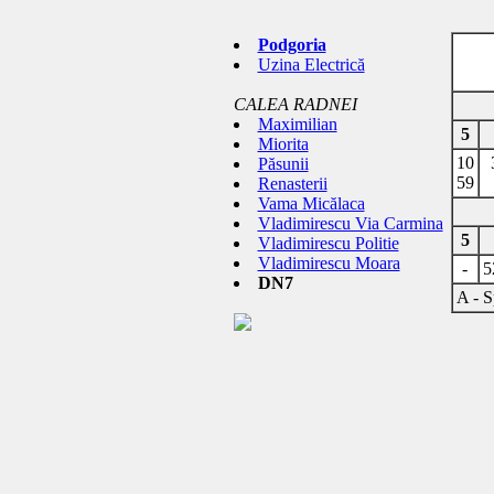
Podgoria
Uzina Electrică
CALEA RADNEI
Maximilian
5
Miorita
10
Păsunii
59
Renasterii
Vama Micălaca
Vladimirescu Via Carmina
5
Vladimirescu Politie
Vladimirescu Moara
-
5
DN7
A - 