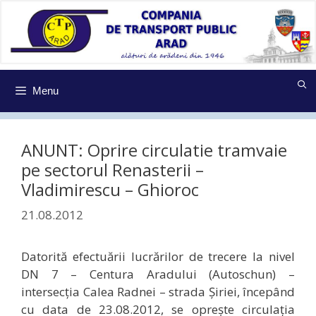
Sari
la
conținut
Menu
ANUNT: Oprire circulatie tramvaie
pe sectorul Renasterii –
Vladimirescu – Ghioroc
21.08.2012
Datorită efectuării lucrărilor de trecere la nivel
DN 7 – Centura Aradului (Autoschun) –
intersecţia Calea Radnei – strada Şiriei, începând
cu data de 23.08.2012, se opreşte circulaţia