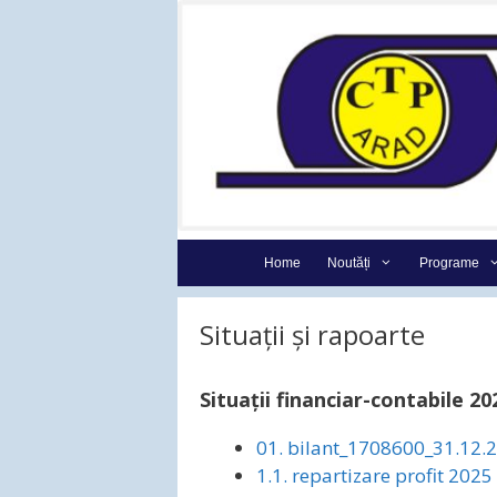
Sari
la
conținut
Home
Noutăți
Programe
Situații și rapoarte
Situații financiar-contabile 20
01. bilant_1708600_31.12.
1.1. repartizare profit 2025