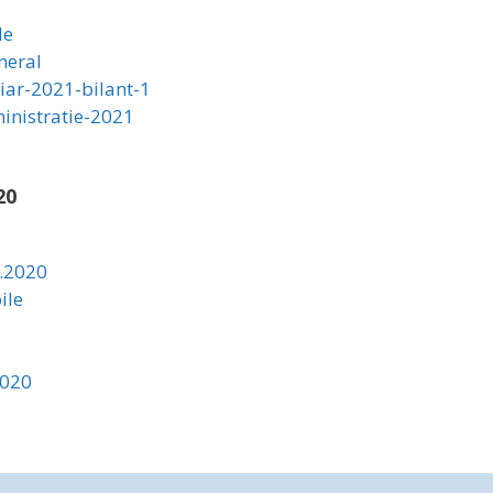
le
neral
ciar-2021-bilant-1
inistratie-2021
20
2.2020
ile
2020