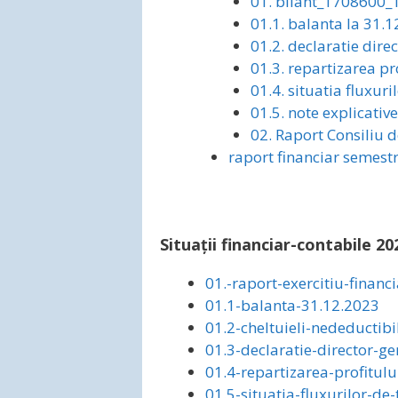
01. bilant_1708600_
01.1. balanta la 31.
01.2. declaratie dire
01.3. repartizarea pr
01.4. situatia fluxuri
01.5. note explicativ
02. Raport Consiliu 
raport financiar semestr
Situații financiar-contabile 20
01.-raport-exercitiu-financ
01.1-balanta-31.12.2023
01.2-cheltuieli-nedeductibi
01.3-declaratie-director-ge
01.4-repartizarea-profitulu
01.5-situatia-fluxurilor-de-