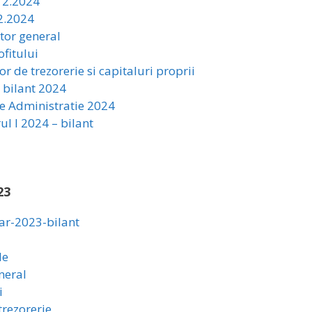
12.2024
12.2024
ctor general
ofitului
lor de trezorerie si capitaluri proprii
e bilant 2024
de Administratie 2024
ul I 2024 – bilant
23
iar-2023-bilant
le
neral
i
trezorerie