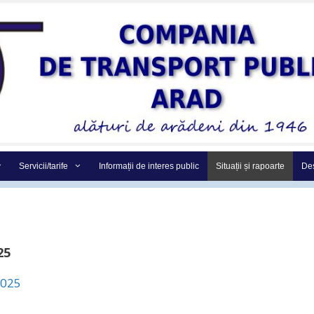
Servicii/tarife
Informații de interes public
Situații și rapoarte
Des
25
2025