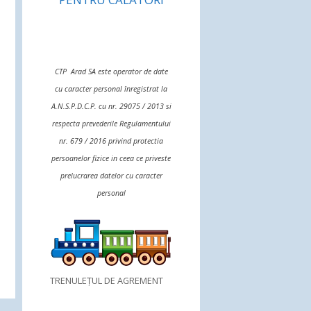
CTP Arad SA este operator de date
cu caracter personal înregistrat la
A.N.S.P.D.C.P. cu nr. 29075 / 2013 si
respecta prevederile Regulamentului
nr. 679 / 2016 privind protectia
persoanelor fizice in ceea ce priveste
prelucrarea datelor cu caracter
personal
TRENULEȚUL DE AGREMENT