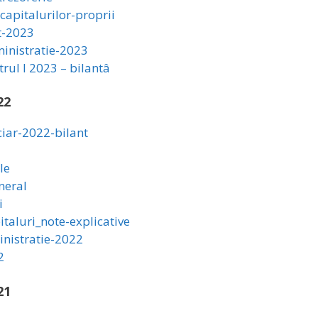
capitalurilor-proprii
t-2023
inistratie-2023
rul I 2023 – bilantâ
22
ciar-2022-bilant
le
neral
i
italuri_note-explicative
inistratie-2022
2
21