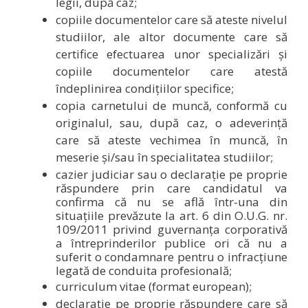
legii, după caz;
copiile documentelor care să ateste nivelul
studiilor, ale altor documente care să
certifice efectuarea unor specializări și
copiile documentelor care atestă
îndeplinirea condițiilor specifice;
copia carnetului de muncă, conformă cu
originalul, sau, după caz, o adeverință
care să ateste vechimea în muncă, în
meserie și/sau în specialitatea studiilor;
cazier judiciar sau o declarație pe proprie
răspundere prin care candidatul va
confirma că nu se află într-una din
situaţiile prevăzute la art. 6 din O.U.G. nr.
109/2011 privind guvernanța corporativă
a întreprinderilor publice ori că nu a
suferit o condamnare pentru o infracțiune
legată de conduita profesională;
curriculum vitae (format european);
declarație pe proprie răspundere care să