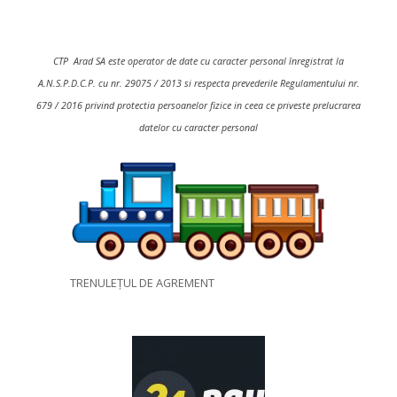
CTP Arad SA este operator de date cu caracter personal înregistrat la
A.N.S.P.D.C.P. cu nr. 29075 / 2013 si respecta prevederile Regulamentului nr.
679 / 2016 privind protectia persoanelor fizice in ceea ce priveste prelucrarea
datelor cu caracter personal
TRENULEȚUL DE AGREMENT