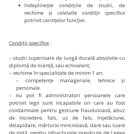
îndeplinește condițiile de studii, de
vechime și celelalte condiții specifice
potrivit cerințelor funcției.
Condiții specifice
:
– studii superioare de lungă durată absolvite cu
diplomă de licență, sau echivalent;
– vechime în specialitate de minim 1 an;
– competențe manageriale, tehnice și
personale.
– nu pot fi administratori persoanele care
potrivit legii sunt incapabile ori care au fost
condamnate pentru gestiune frauduloasă, abuz
de încredere, fals, uz de fals, înșelăciune,
delapidare, mărturie mincinoasă, dare sau luare
de mită, pentru infracțiunile prevăzute de Legea