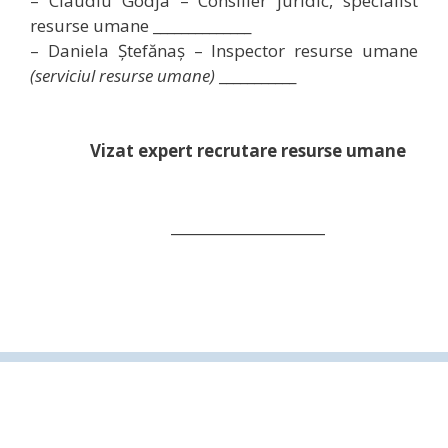
– Claudiu Godja – Consilier juridic, specialist
resurse umane ______________
– Daniela Ștefănaș – Inspector resurse umane
(serviciul resurse umane)
___________
Vizat expert recrutare resurse umane
______________________