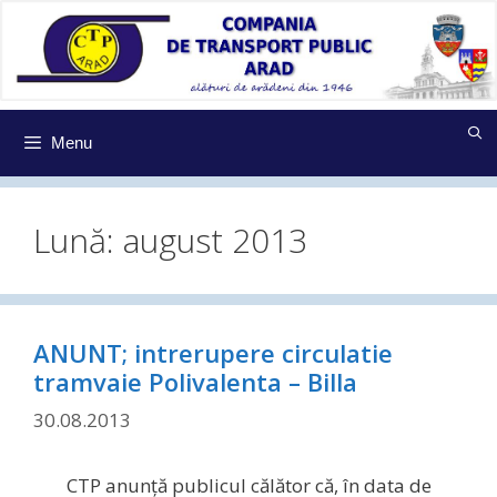
Sari
la
conținut
Menu
Lună:
august 2013
ANUNT; intrerupere circulatie
tramvaie Polivalenta – Billa
30.08.2013
CTP anunţă publicul călător că, în data de