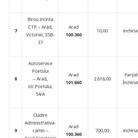
Birou Incinta
CTP – Arad,
Arad
7
10,00
Inchiria
Victoriei, 35B-
100.360
37
Autoservice
Poetului
Arad
Parţial
8
– Arad,
2.616,00
101.660
închiria
str.Poetului,
54/A
Cladire
Administrativa-
Arad
9
camin –
700,00
Inchiria
100.360
Arad,C.Victoriei