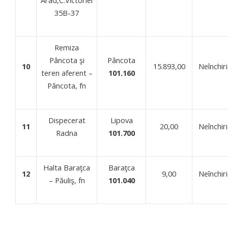
35B-37
Remiza
Pâncota şi
Pâncota
10
15.893,00
Neînchiri
teren aferent –
101.160
Pâncota, fn
Dispecerat
Lipova
11
20,00
Neînchiri
Radna
101.700
Halta Baraţca
Baraţca
12
9,00
Neînchiri
– Păuliş, fn
101.040