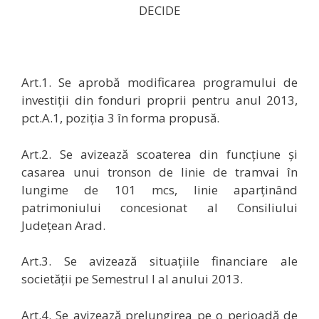
DECIDE
Art.1.
Se aprobă
modificarea programului de
investiții din fonduri proprii pentru anul 2013,
pct.A.1, poziția 3 în forma propusă.
Art.2.
Se avizează
scoaterea din funcțiune și
casarea unui tronson de linie de tramvai în
lungime de 101 mcs, linie aparținând
patrimoniului concesionat al Consiliului
Județean Arad.
Art.3.
Se avizează situațiile financiare ale
societății pe Semestrul I al anului 2013.
Art.4.
Se avizează prelungirea pe o perioadă de