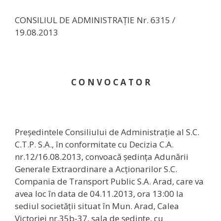
CONSILIUL DE ADMINISTRAŢIE Nr. 6315 /
19.08.2013
C O N V O C A T O R
Preşedintele Consiliului de Administraţie al S.C.
C.T.P. S.A., în conformitate cu Decizia C.A.
nr.12/16.08.2013, convoacă şedinţa Adunării
Generale Extraordinare a Acţionarilor S.C.
Compania de Transport Public S.A. Arad, care va
avea loc în data de 04.11.2013, ora 13:00 la
sediul societăţii situat în Mun. Arad, Calea
Victoriei nr.35b-37, sala de ședințe, cu