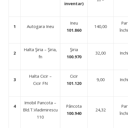
inventar)
Ineu
Parţ
1
Autogara Ineu
140,00
101.860
închi
Halta Şiria – Şiria,
Şiria
2
32,00
Inchi
fn
100.970
Halta Cicir –
Cicir
3
9,00
Inchi
Cicir FN
101.120
Imobil Pancota –
4
Pâncota
Parţ
Bld.T.Vladimirescu
24,32
100.940
închi
110