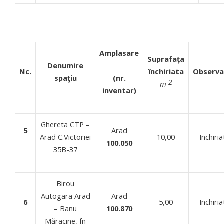
Amplasare
Suprafaţa
Denumire
Nc.
închiriata
Observa
spaţiu
(nr.
2
m
inventar)
Ghereta CTP –
5
Arad
Arad C.Victoriei
10,00
Inchiria
100.050
35B-37
Birou
Autogara Arad
Arad
6
5,00
Inchiria
– Banu
100.870
Măracine, fn