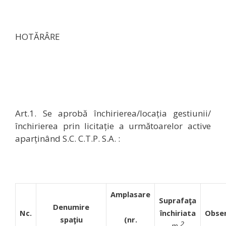
HOTĂRÂRE
Art.1. Se aprobă închirierea/locația gestiunii/
închirierea prin licitație a următoarelor active
aparținând S.C. C.T.P. S.A. :
Amplasare
Suprafaţa
Denumire
Nc.
închiriata
Obser
spaţiu
(nr.
2
m