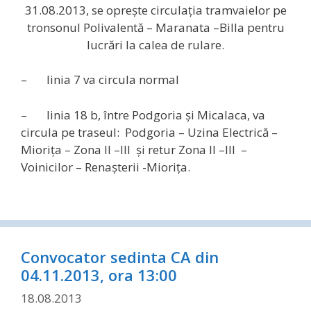
31.08.2013, se opreşte circulaţia tramvaielor pe
tronsonul Polivalentă – Maranata –Billa pentru
lucrări la calea de rulare.
– linia 7 va circula normal
– linia 18 b, între Podgoria şi Micalaca, va
circula pe traseul: Podgoria – Uzina Electrică –
Mioriţa – Zona II –III şi retur Zona II –III –
Voinicilor – Renaşterii -Mioriţa.
Convocator sedinta CA din
04.11.2013, ora 13:00
18.08.2013