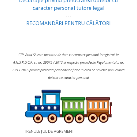
Declarație privind prelucrarea datelor cu
caracter personal tutore legal
---
RECOMANDĂRI PENTRU CĂLĂTORI
CTP Arad SA este operator de date cu caracter personal înregistrat la
A.N.S.P.D.C.P. cu nr. 29075 / 2013 si respecta prevederile Regulamentului nr.
679 / 2016 privind protectia persoanelor fizice in ceea ce priveste prelucrarea
datelor cu caracter personal
TRENULEȚUL DE AGREMENT