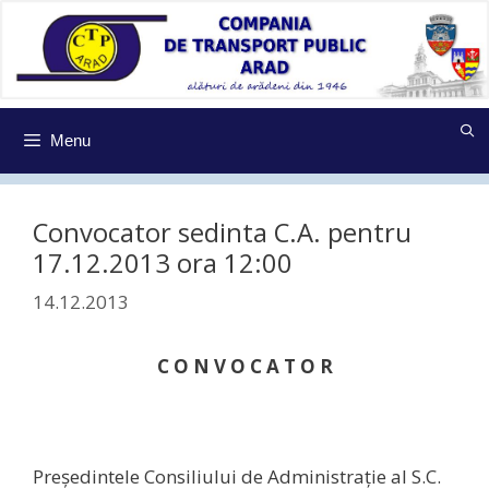
Sari
la
conținut
Menu
Convocator sedinta C.A. pentru
17.12.2013 ora 12:00
14.12.2013
C O N V O C A T O R
Preşedintele Consiliului de Administraţie al S.C.