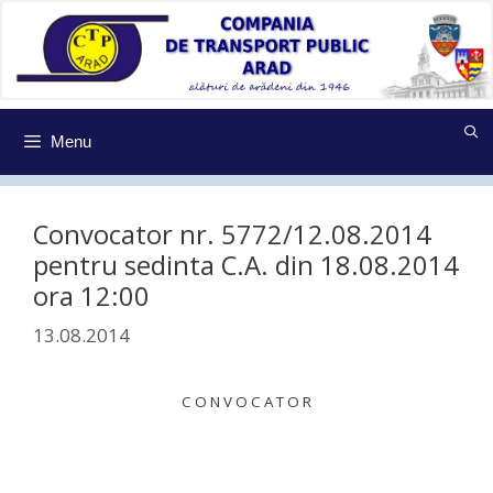
Sari
la
conținut
Menu
Convocator nr. 5772/12.08.2014
pentru sedinta C.A. din 18.08.2014
ora 12:00
13.08.2014
C O N V O C A T O R