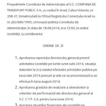
Preşedintele Consiliului de Administraţie al S.C. COMPANIA DE
TRANSPORT PUBLIC S.A., cu sediul în Arad, Calea Victoriei, nr.
35B-37, înmatriculată la Oficiul Registrului Comerţului Arad cu
nr. J02/680/1995, convoacă şedinţa Consiliului de
Administraţie, în data de 18.08.2014, ora 12:00, la sediul
societăţii, cu următoarea
ORDINE DE ZI
Aprobarea raportului directorului general privind
activitatea societății pe lunile iunie-iulie 2014, situaţia
datoriilor la zi și stadiul efectuării achiziţiilor publice pe
luna iulie 2014 precum și cele ce se preconizează a se
efectua în luna august 2014;
Aprobarea gradului de realizare a obiectivelor și
criteriilor de performanță ale directorului general al
S.C. C.T.P. S.A. pentru luna iunie 2014;
Avizarea situațiilor financiare ale societății pe