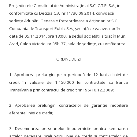
Preşedintele Consiliului de Administraţie al S.C. C.T.P. S.A., în
conformitate cu Decizia C.A. nr.11/30.09.2014, convoacă
ședința Adunării Generale Extraordinare a Acționarilor S.C.
Compania de Transport Public S.A., ședință ce va avea loc în
data de 05.11.2014, ora 13:00, la sediul societăţii situat în Mun.
Arad, Calea Victoriei nr.35b-37, sala de ședințe, cu următoarea
ORDINE DE ZI
1. Aprobarea prelungirii pe o perioadă de 12 luni a liniei de
credit în valoare de 1.450.000 lei contractate cu Banca
Transilvania prin contractul de credit nr.195/16.12.2009;
2. Aprobarea prelungirii contractelor de garanție imobiliară
aferente liniei de credit;
3. Desemnarea persoanelor împuternicite pentru semnarea
actelor necesare prelungirii liniei de credit și contractelor de