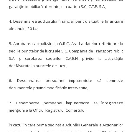
garanție imobiliară aferente, din partea S.C. C.T.P. S.A.;
4. Desemnarea auditorului financiar pentru situațiile financiare
ale anului 2014;
5. Aprobarea actualizării la O.R.C. Arad a datelor referitoare la
sediile punctelor de lucru ale S.C. Compania de Transport Public
S.A. și corelarea codurilor C.A.E.N. privitor la activitățile
desfășurate la punctele de lucru;
6. Desemnarea persoanei împuternicite să semneze
documentele privind
modificările intervenite;
7. Desemnarea persoanei împuternicite să înregistreze
menţiunile la Oficiul Registrului Comerţului.
În cazul în care prima ședință a Adunării Generale a Acționarilor