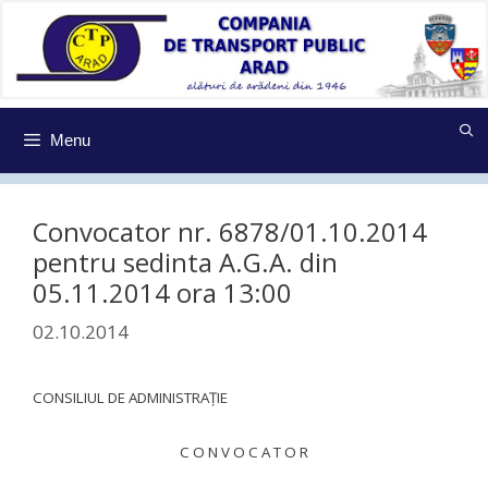
Sari
la
conținut
Menu
Convocator nr. 6878/01.10.2014
pentru sedinta A.G.A. din
05.11.2014 ora 13:00
02.10.2014
CONSILIUL DE ADMINISTRAŢIE
C O N V O C A T O R