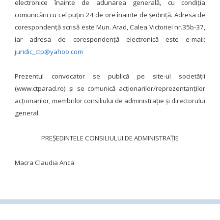
electronice înainte de adunarea generală, cu condiția
comunicării cu cel puțin 24 de ore înainte de ședință. Adresa de
corespondență scrisă este Mun. Arad, Calea Victoriei nr.35b-37,
iar adresa de corespondență electronică este e-mail:
juridic_ctp@yahoo.com
Prezentul convocator se publică pe site-ul societății
(www.ctparad.ro) și se comunică acţionarilor/reprezentanţilor
acţionarilor, membrilor consiliului de administraţie şi directorului
general.
PREŞEDINTELE CONSILIULUI DE ADMINISTRAŢIE
Macra Claudia Anca