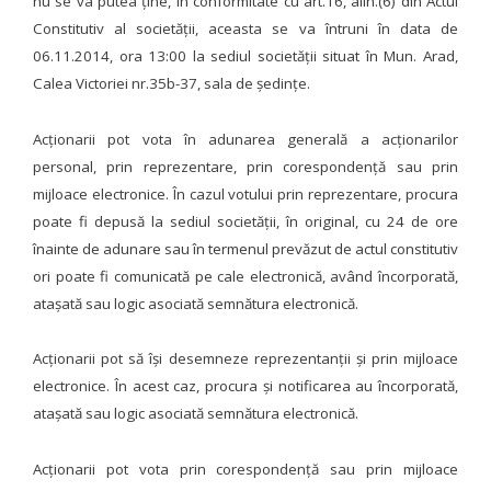
nu se va putea ține, în conformitate cu art.16, alin.(6) din Actul
Constitutiv al societății, aceasta se va întruni în data de
06.11.2014, ora 13:00 la sediul societăţii situat în Mun. Arad,
Calea Victoriei nr.35b-37, sala de ședințe.
Acţionarii pot vota în adunarea generală a acţionarilor
personal, prin reprezentare, prin corespondenţă sau prin
mijloace electronice. În cazul votului prin reprezentare, procura
poate fi depusă la sediul societăţii, în original, cu 24 de ore
înainte de adunare sau în termenul prevăzut de actul constitutiv
ori poate fi comunicată pe cale electronică, având încorporată,
ataşată sau logic asociată semnătura electronică.
Acţionarii pot să îşi desemneze reprezentanţii şi prin mijloace
electronice. În acest caz, procura şi notificarea au încorporată,
ataşată sau logic asociată semnătura electronică.
Acţionarii pot vota prin corespondenţă sau prin mijloace