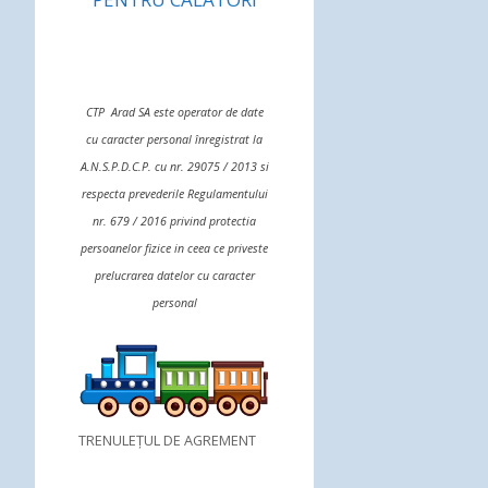
CTP Arad SA este operator de date
cu caracter personal înregistrat la
A.N.S.P.D.C.P. cu nr. 29075 / 2013 si
respecta prevederile Regulamentului
nr. 679 / 2016 privind protectia
persoanelor fizice in ceea ce priveste
prelucrarea datelor cu caracter
personal
TRENULEȚUL DE AGREMENT