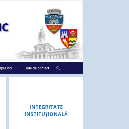
pre noi
Date de contact
INTEGRITATE
u
INSTITUȚIONALĂ
,
–