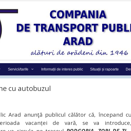
Servicii/tarife
Informații de interes public
Situații și rapoarte
Des
ne cu autobuzul
c Arad anunţă publicul călător că, începand c
erioada vacanței de vară, se va introduce
re va circula pe traseul
PODGORIA- ZORI DE ZI 