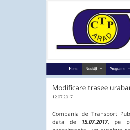
Sari
la
conținut
Home
Noutăți
Programe
Modificare trasee uraba
12.07.2017
Compania de Transport Publi
data de
15.07.2017
, pe p
experimental, un autobuz ca