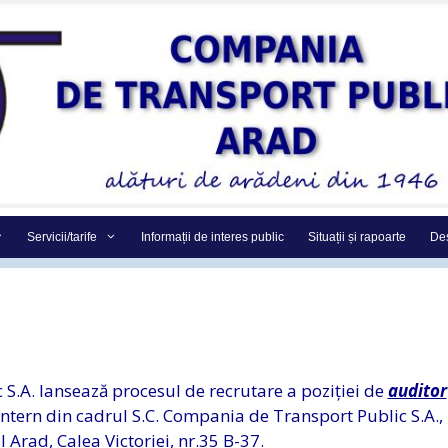
Servicii/tarife
Informații de interes public
Situații și rapoarte
Des
S.A. lansează procesul de recrutare a poziției de
auditor
tern din cadrul S.C. Compania de Transport Public S.A.,
 Arad, Calea Victoriei, nr.35 B-37.