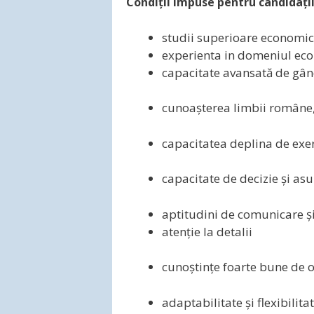
Condiții impuse pentru candidații
studii superioare economice
experienta in domeniul econo
capacitate avansată de gând
cunoașterea limbii române, 
capacitatea deplina de exer
capacitate de decizie și a
aptitudini de comunicare și
atenție la detalii
cunoștințe foarte bune de 
adaptabilitate și flexibilita