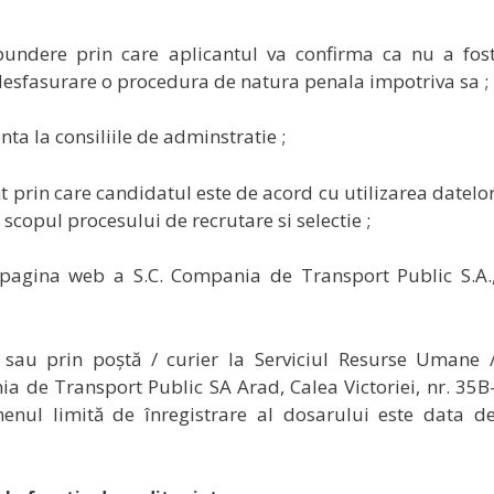
pundere prin care aplicantul va confirma ca nu a fos
in desfasurare o procedura de natura penala impotriva sa ;
ta la consiliile de adminstratie ;
prin care candidatul este de acord cu utilizarea datelo
 scopul procesului de recrutare si selectie ;
e pagina web a S.C. Compania de Transport Public S.A.
sau prin poștă / curier la Serviciul Resurse Umane 
ia de Transport Public SA Arad, Calea Victoriei, nr. 35B
menul limită de înregistrare al dosarului este data d