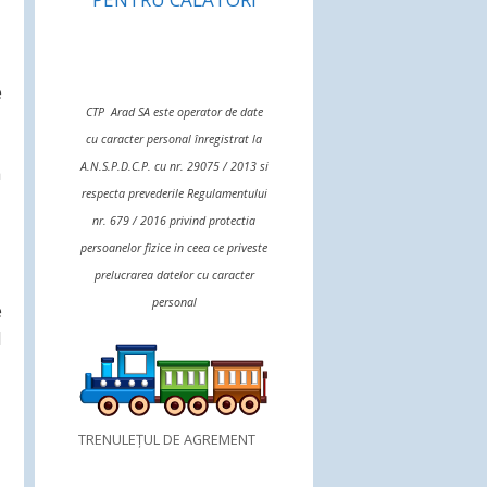
e
CTP Arad SA este operator de date
cu caracter personal înregistrat la
A.N.S.P.D.C.P. cu nr. 29075 / 2013 si
a
respecta prevederile Regulamentului
nr. 679 / 2016 privind protectia
persoanelor fizice in ceea ce priveste
prelucrarea datelor cu caracter
personal
e
l
TRENULEȚUL DE AGREMENT