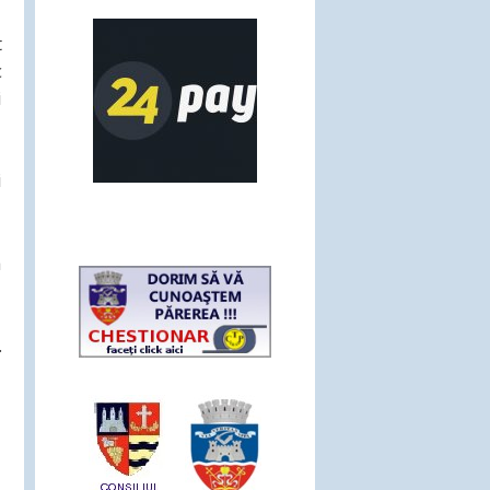
t
c
i
i
a
.