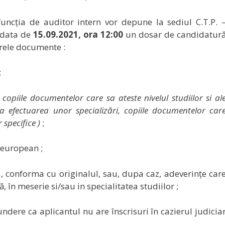
uncția de auditor intern vor depune la sediul C.T.P. 
 data de
15.09.2021, ora 12:00
un dosar de candidatur
rele documente :
;
( copiile documentelor care sa ateste nivelul studiilor si al
 efectuarea unor specializări, copiile documentelor car
 specifice )
;
 european ;
 conforma cu originalul, sau, dupa caz, adeverințe car
 în meserie si/sau in specialitatea studiilor ;
ndere ca aplicantul nu are înscrisuri în cazierul judicia