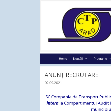
Sari
la
conținut
Home
Noutăți
Programe
ANUNȚ RECRUTARE
02.09.2021
SC Compania de Transport Public 
intern
la Compartimentul Audit In
municipiul