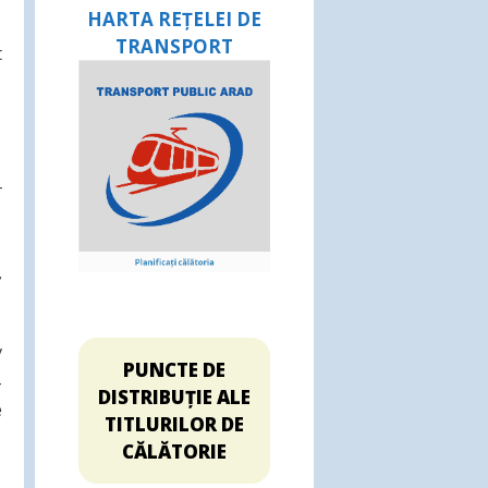
HARTA REȚELEI DE
TRANSPORT
t
r
,
/
PUNCTE DE
-
DISTRIBUȚIE ALE
e
TITLURILOR DE
CĂLĂTORIE