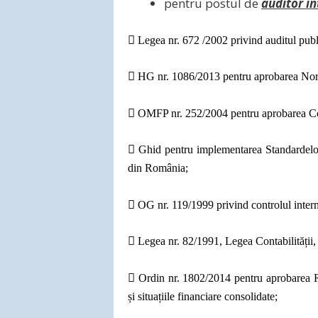
pentru postul de
auditor in

Legea nr. 672 /2002 privind auditul publi

HG nr. 1086/2013 pentru aprobarea Normel

OMFP nr. 252/2004 pentru aprobarea Codu

Ghid pentru implementarea Standardelor
din România;

OG nr. 119/1999 privind controlul intern ș

Legea nr. 82/1991, Legea Contabilității, 

Ordin nr. 1802/2014 pentru aprobarea Re
și situațiile financiare consolidate;