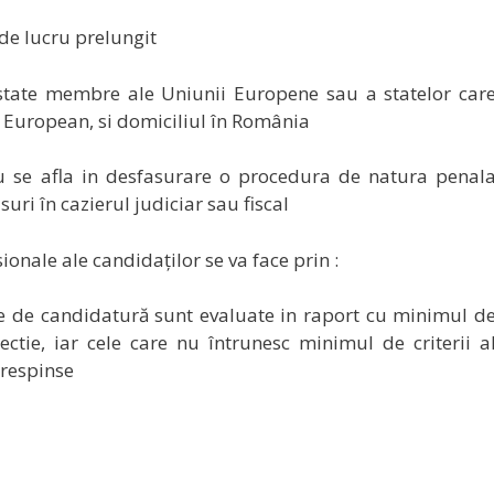
de lucru prelungit
 state membre ale Uniunii Europene sau a statelor car
 European, si domiciliul în România
 nu se afla in desfasurare o procedura de natura penal
suri în cazierul judiciar sau fiscal
nale ale candidaţilor se va face prin :
le de candidatură sunt evaluate in raport cu minimul d
electie, iar cele care nu întrunesc minimul de criterii a
 respinse