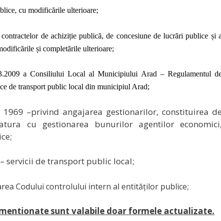
lice, cu modificările ulterioare;
contractelor de achiziție publică, de concesiune de lucrări publice și 
odificările și completările ulterioare;
3.2009 a Consiliului Local al Municipiului Arad – Regulamentul d
ice de transport public local din municipiul Arad;
e 1969 –
privind angajarea gestionarilor, constituirea d
atura cu gestionarea bunurilor agentilor economici
ice;
– servicii de transport public local;
;
ea Codului controlului intern al entităților publice
mentionate sunt valabile doar formele actualizate.