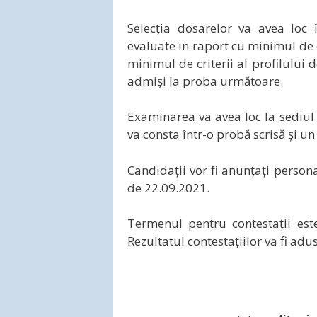
Selecția dosarelor va avea loc
evaluate in raport cu minimul de cr
minimul de criterii al profilului 
admiși la proba următoare.
Examinarea va avea loc la sediul
va consta într-o probă scrisă și un
Candidații vor fi anunțați persona
de 22.09.2021.
Termenul pentru contestații este
Rezultatul contestațiilor va fi adu