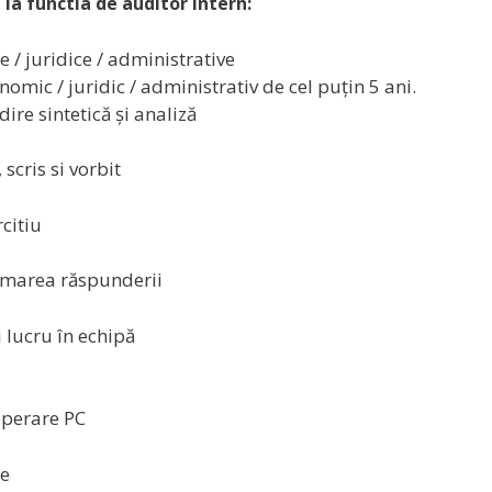
 la functia de auditor intern:
 / juridice / administrative
mic / juridic / administrativ de cel puțin 5 ani.
ire sintetică și analiză
scris si vorbit
citiu
sumarea răspunderii
 lucru în echipă
operare PC
te