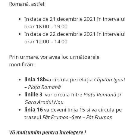
Romană, astfel:
în data de 21 decembrie 2021 în intervalul
orar 18:00 – 19:00
în data de 22 decembrie 2021 în intervalul
orar 12:00 – 14:00
Prin urmare, vor avea loc următoarele
modificări:
linia 18b
va circula pe relaţia
Căpitan Ignat
–
Piața Romană
liniile 3
vor circula între
Piața Romană și
Gara Aradul Nou
linia 16
va deveni linia 15 si va circula pe
traseul
Făt Frumos –Sere – Făt Frumos
Vă mulţumim pentru înţelegere !