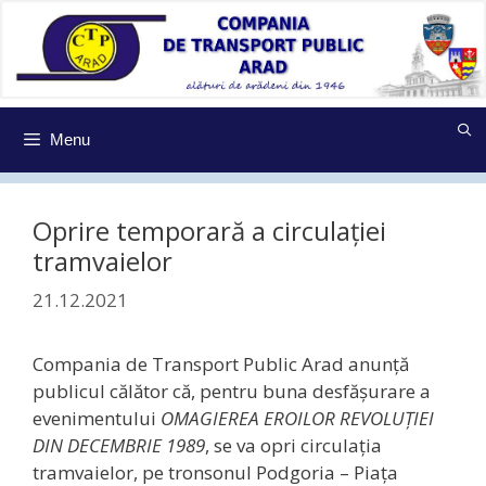
Sari
la
conținut
Menu
Oprire temporară a circulaţiei
tramvaielor
21.12.2021
Compania de Transport Public Arad anunţă
publicul călător că, pentru buna desfășurare a
evenimentului
OMAGIEREA EROILOR REVOLUȚIEI
DIN DECEMBRIE 1989
, se va opri circulația
tramvaielor, pe tronsonul Podgoria – Piața