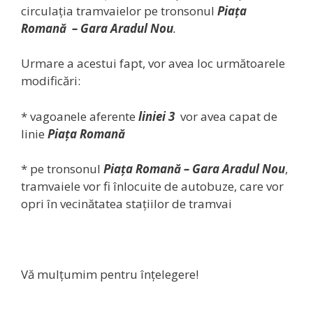
circulația tramvaielor pe tronsonul
Piața
Romană
– Gara Aradul Nou
.
Urmare a acestui fapt, vor avea loc următoarele
modificări:
* vagoanele aferente
liniei 3
vor avea capat de
linie
Piața Romană
* pe tronsonul
Piața Romană
– Gara Aradul Nou
,
tramvaiele vor fi înlocuite de autobuze, care vor
opri în vecinătatea stațiilor de tramvai
Vă mulțumim pentru înțelegere!