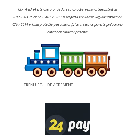
CTP Arad SA este operator de date cu caracter personal înregistrat la
A.N.S.P.D.C.P. cu nr. 29075 / 2013 si respecta prevederile Regulamentului nr.
679 / 2016 privind protectia persoanelor fizice in ceea ce priveste prelucrarea
datelor cu caracter personal
TRENULEȚUL DE AGREMENT