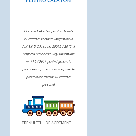
CTP Arad SA este operator de date
cu caracter personal înregistrat la
A.N.S.P.D.C.P. cu nr. 29075 / 2013 si
respecta prevederile Regulamentului
nr. 679 / 2016 privind protectia
persoanelor fizice in ceea ce priveste
prelucrarea datelor cu caracter
personal
TRENULEȚUL DE AGREMENT