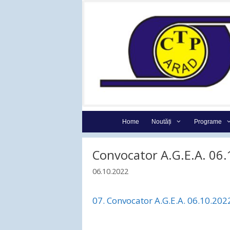
Sari
la
conținut
Home
Noutăți
Programe
Convocator A.G.E.A. 06
06.10.2022
07. Convocator A.G.E.A. 06.10.202