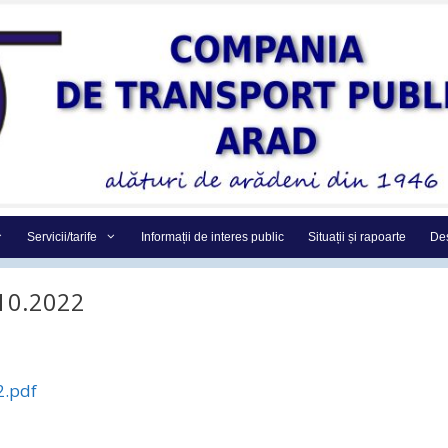
Servicii/tarife
Informații de interes public
Situații și rapoarte
Des
.10.2022
2.pdf