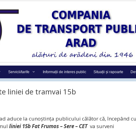
Servicii/tarife
Informații de interes public
Situații și rapoarte
Des
te liniei de tramvai 15b
d aduce la cunoștința publicului călător că, începând c
amul
liniei 15b
Fat Frumos – Sere – CET
va surveni