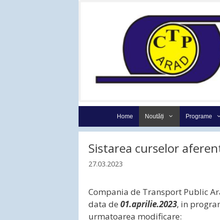
Sari
la
conținut
Home
Noutăți
Programe
Sistarea curselor aferen
27.03.2023
Compania de Transport Public Ara
data de
01.aprilie.2023
, in progr
urmatoarea modificare: