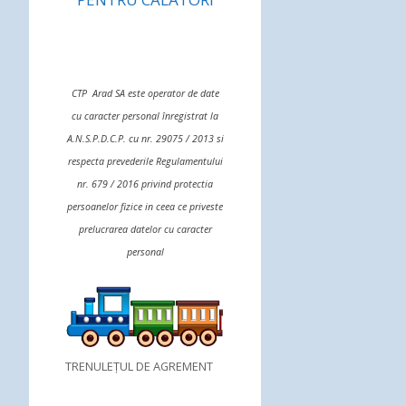
CTP Arad SA este operator de date
cu caracter personal înregistrat la
A.N.S.P.D.C.P. cu nr. 29075 / 2013 si
respecta prevederile Regulamentului
nr. 679 / 2016 privind protectia
persoanelor fizice in ceea ce priveste
prelucrarea datelor cu caracter
personal
TRENULEȚUL DE AGREMENT