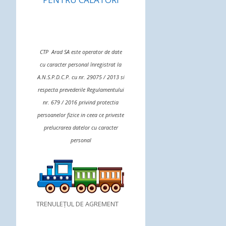
CTP Arad SA este operator de date
cu caracter personal înregistrat la
A.N.S.P.D.C.P. cu nr. 29075 / 2013 si
respecta prevederile Regulamentului
nr. 679 / 2016 privind protectia
persoanelor fizice in ceea ce priveste
prelucrarea datelor cu caracter
personal
TRENULEȚUL DE AGREMENT