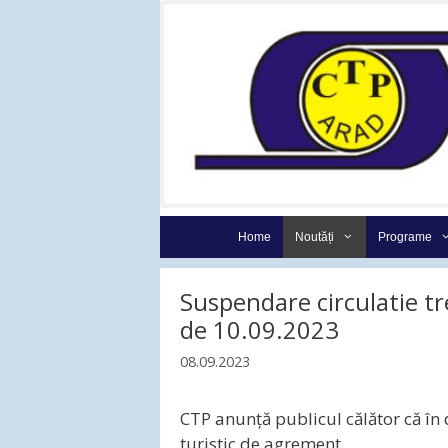
Sari
la
conținut
Home
Noutăți
Programe
Suspendare circulatie t
de 10.09.2023
08.09.2023
CTP anunță publicul călător că în
turistic de agrement.