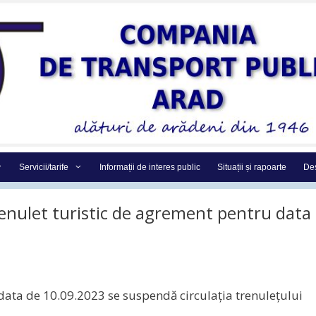
Servicii/tarife
Informații de interes public
Situații și rapoarte
Des
renulet turistic de agrement pentru data
 data de 10.09.2023 se suspendă circulația trenulețului