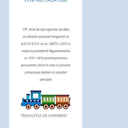
CTP Arad SA este operator de date
cu caracter personal înregistrat la
A.N.S.P.D.C.P. cu nr. 29075 / 2013 si
respecta prevederile Regulamentului
nr. 679 / 2016 privind protectia
persoanelor fizice in ceea ce priveste
prelucrarea datelor cu caracter
personal
TRENULEȚUL DE AGREMENT