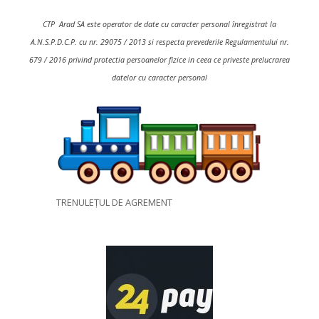
CTP Arad SA este operator de date cu caracter personal înregistrat la
A.N.S.P.D.C.P. cu nr. 29075 / 2013 si respecta prevederile Regulamentului nr.
679 / 2016 privind protectia persoanelor fizice in ceea ce priveste prelucrarea
datelor cu caracter personal
TRENULEȚUL DE AGREMENT