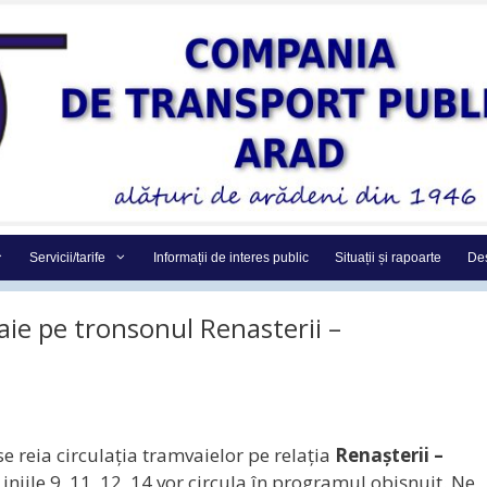
Servicii/tarife
Informații de interes public
Situații și rapoarte
Des
aie pe tronsonul Renasterii –
 se reia circulaţia tramvaielor pe relația
Renașterii –
Liniile 9, 11, 12, 14 vor circula în programul obișnuit. Ne