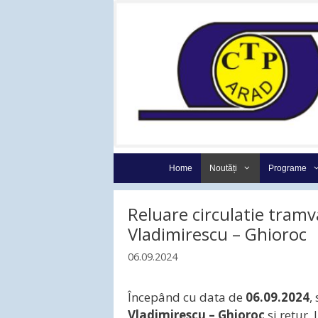
Sari
la
conținut
Home
Noutăți
Programe
Reluare circulatie tramv
Vladimirescu – Ghioroc
06.09.2024
Începând cu data de
06.09.2024
,
Vladimirescu – Ghioroc
si retur. 