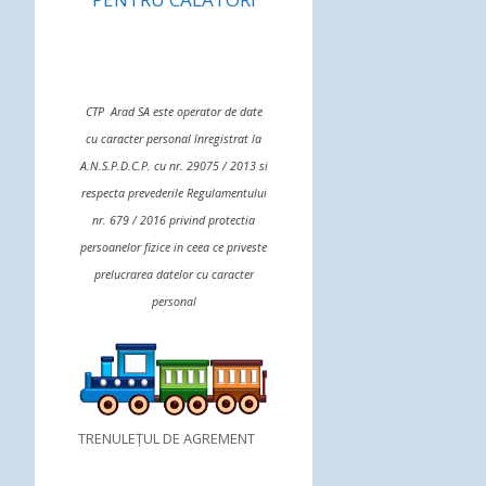
CTP Arad SA este operator de date
cu caracter personal înregistrat la
A.N.S.P.D.C.P. cu nr. 29075 / 2013 si
respecta prevederile Regulamentului
nr. 679 / 2016 privind protectia
persoanelor fizice in ceea ce priveste
prelucrarea datelor cu caracter
personal
TRENULEȚUL DE AGREMENT