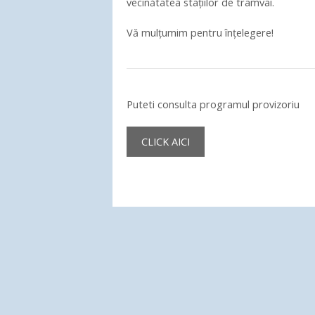
vecinătatea stațiilor de tramvai.
Vă mulțumim pentru înțelegere!
Puteti consulta programul provizoriu
CLICK AICI