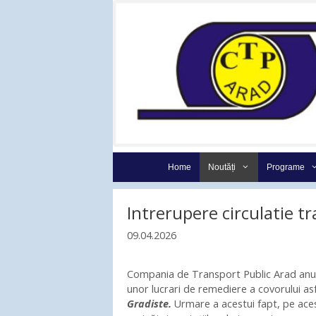
Sari
la
conținut
Home
Noutăți
Programe
Intrerupere circulatie t
09.04.2026
Compania de Transport Public Arad anunţ
unor lucrari de remediere a covorului asf
Gradiste.
Urmare a acestui fapt, pe aces