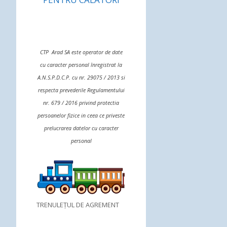
CTP Arad SA este operator de date
cu caracter personal înregistrat la
A.N.S.P.D.C.P. cu nr. 29075 / 2013 si
respecta prevederile Regulamentului
nr. 679 / 2016 privind protectia
persoanelor fizice in ceea ce priveste
prelucrarea datelor cu caracter
personal
TRENULEȚUL DE AGREMENT