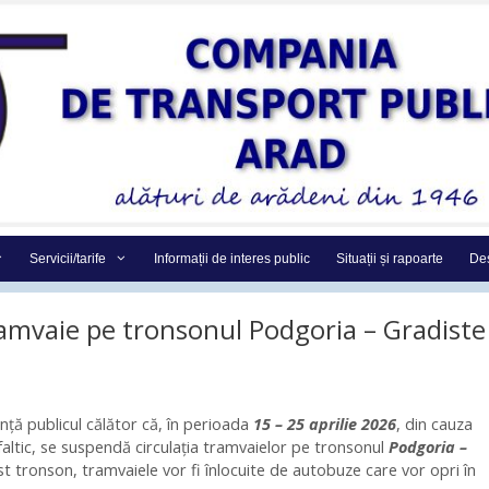
Servicii/tarife
Informații de interes public
Situații și rapoarte
Des
ramvaie pe tronsonul Podgoria – Gradiste
ă publicul călător că, în perioada
15 – 25 aprilie 2026
, din cauza
altic, se suspendă circulația tramvaielor pe tronsonul
Podgoria –
t tronson, tramvaiele vor fi înlocuite de autobuze care vor opri în