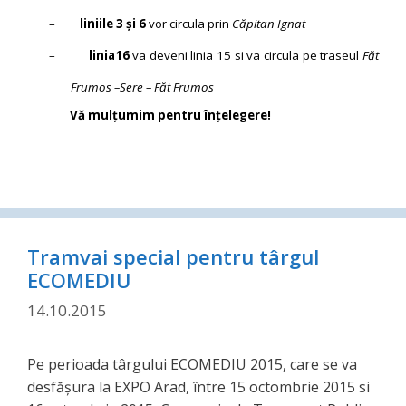
–
liniile 3 şi 6
vor circula prin
Căpitan Ignat
–
linia16
va deveni linia 15 si va circula pe traseul
Făt
Frumos –Sere – Făt Frumos
Vă mulţumim pentru înţelegere!
Tramvai special pentru târgul
ECOMEDIU
14.10.2015
Pe perioada târgului ECOMEDIU 2015, care se va
desfăşura la EXPO Arad, între 15 octombrie 2015 si