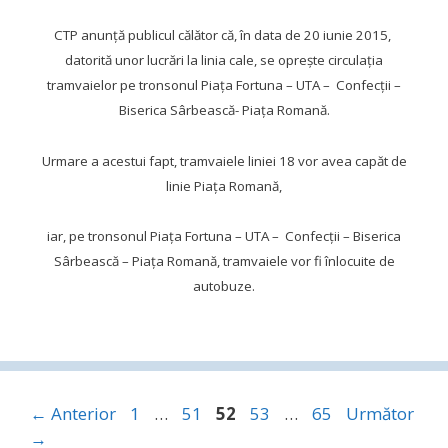
CTP anunţă publicul călător că, în data de 20 iunie 2015,
datorită unor lucrări la linia cale, se opreşte circulaţia
tramvaielor pe tronsonul Piaţa Fortuna – UTA – Confecţii –
Biserica Sârbească- Piaţa Romană.
Urmare a acestui fapt, tramvaiele liniei 18 vor avea capăt de
linie Piaţa Romană,
iar, pe tronsonul Piaţa Fortuna – UTA – Confecţii – Biserica
Sârbească – Piaţa Romană, tramvaiele vor fi înlocuite de
autobuze.
Pagina
Pagina
Pagina
Pagina
Pagina
←
Anterior
1
…
51
52
53
…
65
Următor
→