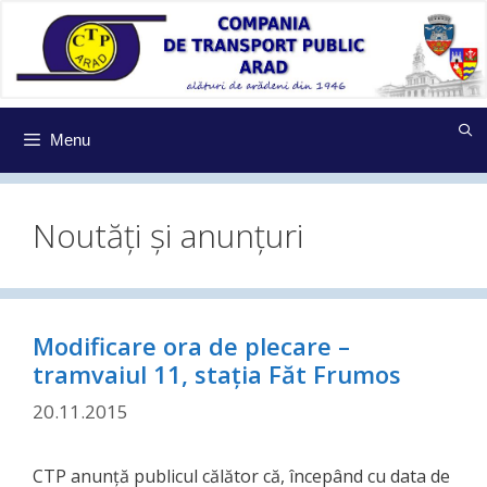
Sari
la
conținut
Menu
Noutăți și anunțuri
Modificare ora de plecare –
tramvaiul 11, stația Făt Frumos
20.11.2015
CTP anunţă publicul călător că, începând cu data de