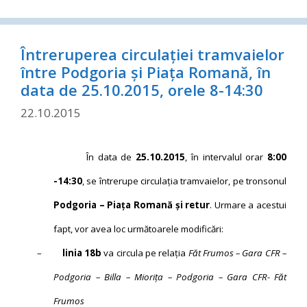
Întreruperea circulației tramvaielor
între Podgoria și Piața Romană, în
data de 25.10.2015, orele 8-14:30
22.10.2015
În data de
25.10.2015
,
în intervalul orar
8:00
-14:30
,
se întrerupe circulaţia tramvaielor, pe tronsonul
Podgoria – Piaţa Romană şi retur
. Urmare a acestui
fapt, vor avea loc următoarele modificări:
–
linia 18b
va circula pe relaţia
Făt Frumos – Gara CFR –
Podgoria – Billa – Mioriţa – Podgoria – Gara CFR- Făt
Frumos