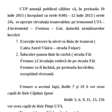
CTP anunţă publicul călător că, în perioada 10
iulie 2015 ( începând cu orele 9:00) – 12 iulie 2015 ( orele
24), se opreşte circulaţia tramvaielor, pe tronsonul
UTA –
Electrometal – Fortuna – Gai
, datorită următoarelor
lucrări:
Execuţie trecere la nivel cu linia de tramvai (
Calea Aurel Vlaicu – strada Foişor)
Înlocuire panou linie în curbă ( strada Făt
Frumos ).
Circulaţia rutieră de pe strada Făt
Frumos va fi închisă, pe perioada lucrărilor,
exceptând riveranii.
Urmare a acestui fapt,
liniile 7 şi 18 b vor avea
capăt de linie Căpitan Ignat
liniile 3, 6, 9, 11, 15, 15b
vor avea capăt de linie Piaţa UTA.