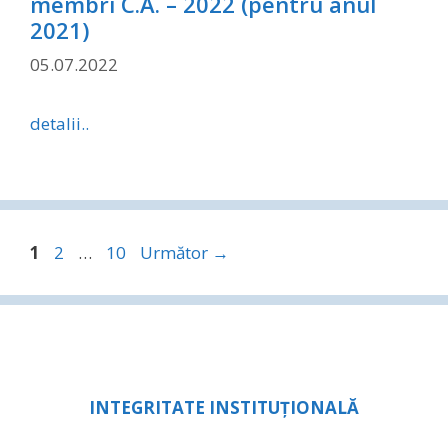
membri C.A. – 2022 (pentru anul
2021)
05.07.2022
detalii..
Pagina
Pagina
Pagina
1
2
…
10
Următor
→
INTEGRITATE INSTITUȚIONALĂ