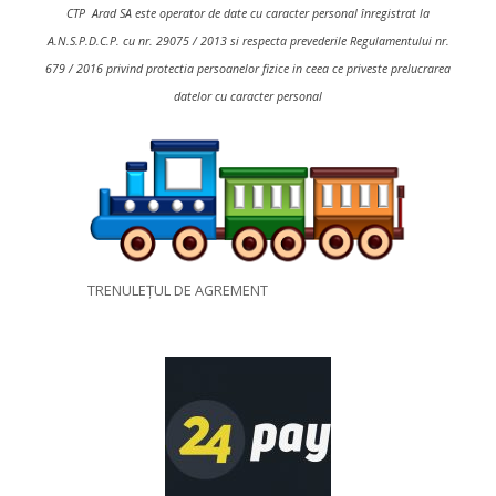
CTP Arad SA este operator de date cu caracter personal înregistrat la
A.N.S.P.D.C.P. cu nr. 29075 / 2013 si respecta prevederile Regulamentului nr.
679 / 2016 privind protectia persoanelor fizice in ceea ce priveste prelucrarea
datelor cu caracter personal
TRENULEȚUL DE AGREMENT